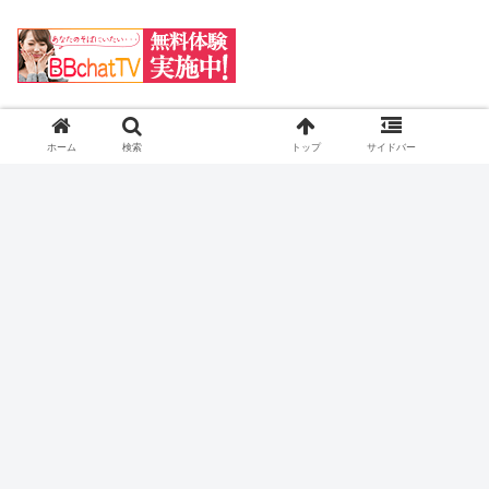
ホーム
検索
トップ
サイドバー
NEW
松永あかり ASMR｜小悪魔ボイスに耳元で囁か
れる甘い主観体験
NEW
【画像あり】アメリカ産JC、普通に可愛い
NEW
【画像】東雲うみさん、えちえちボディがドスケ
ベすぎる