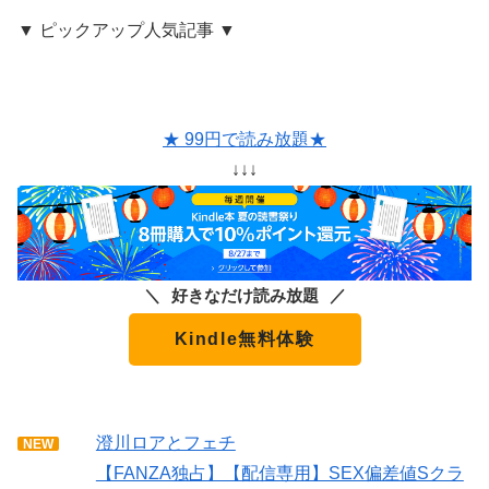
▼ ピックアップ人気記事 ▼
★ 99円で読み放題★
↓↓↓
好きなだけ読み放題
Kindle無料体験
澄川ロアとフェチ
NEW
【FANZA独占】【配信専用】SEX偏差値Sクラ