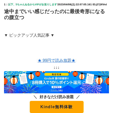
1：
以下、5ちゃんねるからVIPがお送りします
‘
2023/04/08(土) 22:07:05.161 ID:j27j9lVrd
途中までいい感じだったのに最後奇形になる
の腹立つ
▼ ピックアップ人気記事 ▼
★ 99円で読み放題★
↓↓↓
好きなだけ読み放題
Kindle無料体験