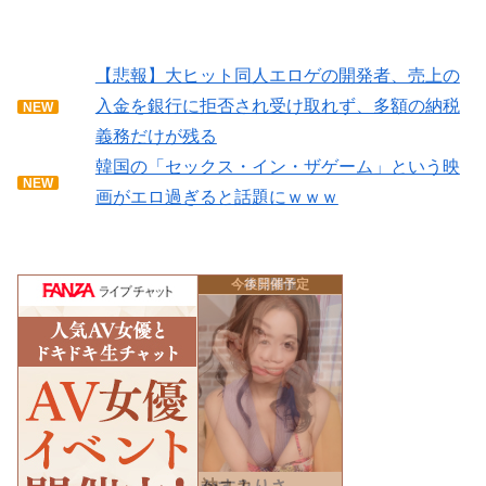
【悲報】大ヒット同人エロゲの開発者、売上の
入金を銀行に拒否され受け取れず、多額の納税
NEW
義務だけが残る
韓国の「セックス・イン・ザゲーム」という映
NEW
画がエロ過ぎると話題にｗｗｗ